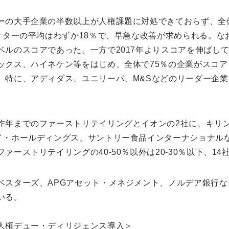
ーの大手企業の半数以上が人権課題に対処できておらず、全
セクターの平均はわずか18％で、早急な改善が求められる。
ベルのスコアであった。一方で2017年よりスコアを伸ばし
ックス、ハイネケン等をはじめ、全体で75％の企業がスコア
。特に、アディダス、ユニリーバ、M&Sなどのリーダー企業
昨年までのファーストリテイリングとイオンの2社に、キリ
イ・ホールディングス、サントリー食品インターナショナルな
ーストリテイリングの40-50％以外は20-30％以下、14社
ベスターズ、APGアセット・メネジメント、ノルデア銀行
いる。
人権デュー・ディリジェンス導入＞