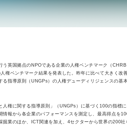
国拠点のNPOである企業の人権ベンチマーク（CHRB：Corpor
年の企業の人権ベンチマーク結果を発表した。昨年に比べて大きく
する指導原則（UNGPs）の人権デューディリジェンスの基
人権に関する指導原則」（UNGPs）に基づく100の指標
開情報から各企業のパフォーマンスを測定し、最高得点を10
掘業のほか、ICT関連を加え、4セクターから世界の200