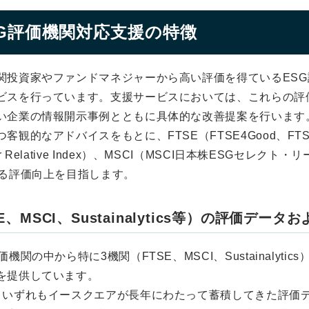
G評価機関対応支援の特徴
関投資家やファンドマネジャーから高い評価を得ているES
ビスを行っています。支援サービスにおいては、これらの評
い企業の情報開示事例とともに具体的な改善提案を行います
アドバイスをもとに、FTSE（FTSE4Good、FTSE JPX B
ector Relative Index）、MSCI（MSCI日本株ESGセレクト・
よる評価向上を目指します。
、MSCI、Sustainalytics等）の評価デー
関の中から特に3機関（FTSE、MSCI、Sustainalyti
を提供しています。
、いずれもイースクエアが長年にわたって蓄積してきた評価