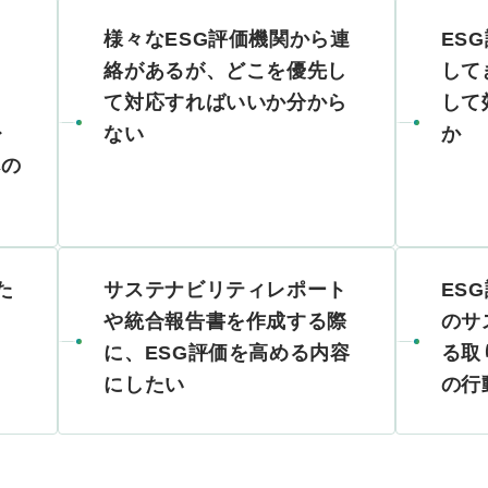
様々なESG評価機関から連
ES
絡があるが、どこを優先し
して
」
て対応すればいいか分から
して
レ
ない
か
への
た
サステナビリティレポート
ES
や統合報告書を作成する際
のサ
に、ESG評価を高める内容
る取
にしたい
の行