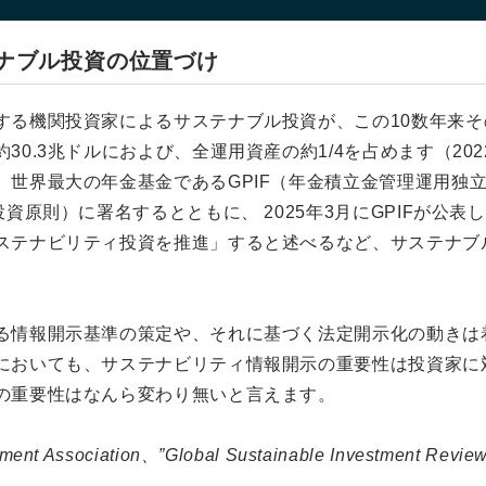
ナブル投資の位置づけ
する機関投資家によるサステナブル投資が、この10数年来
0.3兆ドルにおよび、全運用資産の約1/4を占めます（202
、世界最大の年金基金であるGPIF（年金積立金管理運用独
投資原則）に署名するとともに、 2025年3月にGPIFが公
ステナビリティ投資を推進」すると述べるなど、サステナブ
る情報開示基準の策定や、それに基づく法定開示化の動きは
においても、サステナビリティ情報開示の重要性は投資家に
の重要性はなんら変わり無いと言えます。
ent Association、”Global Sustainable Investment Revie