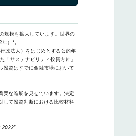
その規模を拡大しています。世界の
2年）*。
立行政法人）をはじめとする公的年
表した「サステナビリティ投資方針」
ル投資はすでに金融市場において
着実な進展を見せています。法定
対して投資判断における比較材料
w 2022″