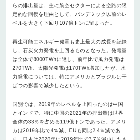
らの排出量は、主に航空セクターによる空路の限
定的な回復を理由として、パンデミック以前のレ
ベルを大きく下回り107億トンに留まった。
再生可能エネルギー発電も史上最大の成長を記録
し、石炭火力発電を上回るものとなった。発電量
は全体で8000TWhに達し、前年比で風力発電は
270TWh、太陽光発電は170TWh増加したが、水
力発電については、特にアメリカとブラジルは干
ばつの影響で減少したという。
国別では、2019年のレベルを上回ったのは中国
とインドで、特に中国の2021年の排出量は世界
全体の33％を占める119億トンであった。アメリ
カは2019年比で4％減、EUも同比2.4％減であ
り、日本は2020年に2019年比で3.7％減少したも