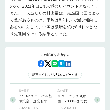
のの、2021年は1％未満のリバウンドとなった。
また、一人当たりの排出量は、先進国は国によっ
て差があるものの、平均は8.2トンで減少傾向に
あるのに対して、中国は微増を続け8.4トンとな
り先進国を上回る結果となった。
この記事を共有する
記事タイトルとURLをコピーする
前の記事
次の記事
ISSBのグローバル基
スターバックス財
準策定、企業も早期
団、2030年までに地
に加わるべき、ハー
域コミュニティへの
2022.02.15
2022.03.11