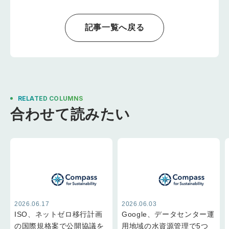
バード・ビジネス・
インパクト創出助成
スクール教授らが提
金3,000万ドルを拠
唱
出
記事一覧へ戻る
RELATED COLUMNS
合わせて読みたい
2026.06.17
2026.06.03
ISO、ネットゼロ移行計画
Google、データセンター運
の国際規格案で公開協議を
用地域の水資源管理で5つ