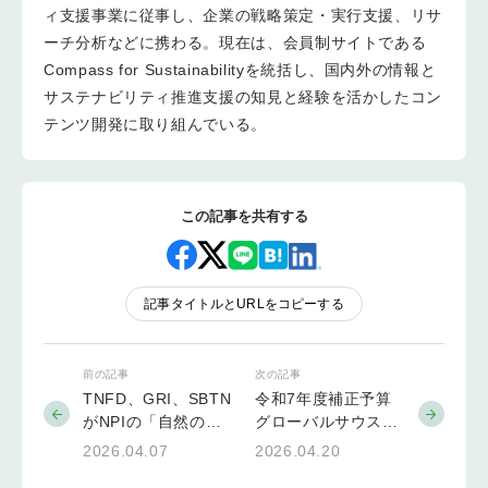
ィ支援事業に従事し、企業の戦略策定・実行支援、リサ
ーチ分析などに携わる。現在は、会員制サイトである
Compass for Sustainabilityを統括し、国内外の情報と
サステナビリティ推進支援の知見と経験を活かしたコン
テンツ開発に取り組んでいる。
この記事を共有する
記事タイトルとURLをコピーする
前の記事
次の記事
TNFD、GRI、SBTN
令和7年度補正予算
がNPIの「自然の状
グローバルサウス未
態」指標を統合へ、
来志向型共創等事業
2026.04.07
2026.04.20
意見募集は6月4日ま
費補助金（小規模実