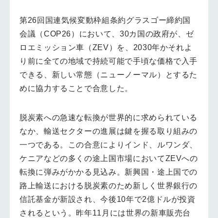
第26回国連気候変動枠組条約グラスゴー締約国
会議（COP26）において、30カ国の政府が、ゼ
ロエミッション車（ZEV）を、2030年かそれよ
り前に全ての地域で持続可能で手頃な価格で入手
できる、新しい常態（ニューノーマル）とするた
めに協力することで合意した。
脱炭素への急速な転換が世界的に求められている
なか、輸送セクターの進展は鍵を握る取り組みの
一つである。この合意によりインド、ルワンダ、
ケニアなどの多くの途上国市場においてZEVへの
転換に弾みがかかる見込み。新興国・途上国での
路上輸送における脱炭素のため新しく世界銀行の
信託基金が新設され、今後10年で2億ドルが投資
されるという。昨年11月には世界の新車販売台