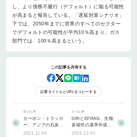
し、より債務不履行（デフォルト）に陥る可能性
が高まると報告している。「遅延対策シナリオ」
下では、2050年までに世界のすべてのセクター
でデフォルトの可能性が平均10％高まり、ガス
部門では、100％高まるという。
この記事を共有する
記事タイトルとURLをコピーする
前の記事
次の記事
カーボン・トラッカ
GRIとEFRAG、生物
ー、アジアの石炭火
多様性の基準作成に
力の座礁資産化リス
関して協働
2021.11.04
2021.12.01