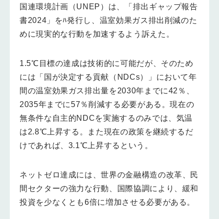
国連環境計画（UNEP）は、「排出ギャップ報告
書2024」をﾊ発行し、温室効果ガス排出削減のた
めに現実的な行動を加速するよう訴えた。
1.5℃目標の達成は技術的に可能だが、そのため
には「国が決定する貢献（NDCs）」において年
間の温室効果ガス排出量を2030年までに42％、
2035年までに57％削減する必要がある。現在の
無条件な自主的NDCを実施するのみでは、気温
は2.8℃上昇する。また現在の政策を継続するだ
けであれば、3.1℃上昇するという。
ネットゼロ達成には、世界の金融構造の改革、民
間セクターの強力な行動、国際協調により、緩和
投資を少なくとも6倍に増加させる必要がある。