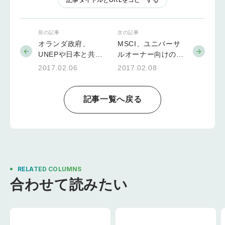
記事タイトルとURLをコピーする
前の記事
次の記事
オランダ政府、
MSCI、ユニバーサ
UNEPや日本と共同
ルオーナー向けの
で気候変動適応のグ
ESG投資指数
2017.02.06
2017.02.08
ローバル研究拠点設
「MSCI ESG
立
Universal Index」を
発表
記事一覧へ戻る
RELATED COLUMNS
合わせて読みたい