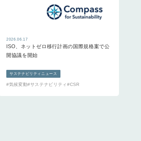
2026.06.17
20
ISO、ネットゼロ移行計画の国際規格案で公
G
開協議を開始
管
サステナビリティニュース
#気候変動
#サステナビリティ
#CSR
#