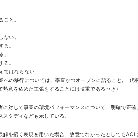
すること。
。
りしない。
明する。
る。
用する。
与えてはならない。
た事業への移行については、率直かつオープンに語ること。（
て熱意を込めた主張をすることには慎重であるべき）
者に対して事業の環境パフォーマンスについて、明確で正確
ススタディなども示している。
て誤解を招く表現を用いた場合、故意でなかったとしてもAC