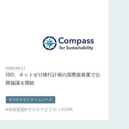
2026.06.17
20
ISO、ネットゼロ移行計画の国際規格案で公
G
開協議を開始
管
サステナビリティニュース
#気候変動
#サステナビリティ
#CSR
#