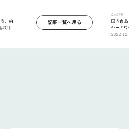
次の記事
発表、約
国内食品
記事一覧へ戻る
地域社会
ヤーのワ
業も
2022.12