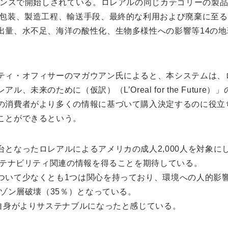
フランスで開始しされている。ロレアルの同じカテゴリーの製
ら包装、製造工程、輸送手段、最終的な利用および廃棄に至
出量、水不足、海洋の酸性化、生物多様性への影響等14の
ティ・オフィサーのマガウアン氏によると、本システムは、ロ
、未来のために（仮訳）（L’Oreal for the Futur
の消費者がより多くの情報に基づいて購入決定するのに役立
ことができるという。
となったロレアルによるアメリカの成人2,000人を対象に
ステナビリティ関連の情報を得ることを期待している。
ついて少なくとも1つは関心を持っており、環境への人的影響
オゾン層破壊（35％）となっている。
分自身がよりサステナブルになったと感じている。