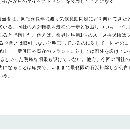
が石炭からのダイベストメントを公表したことになる。
ldの担当者は、同社が長年に渡り気候変動問題に背を向けてき
ている。同社の方針転換を最初の一歩と歓迎しつつも、パリ
あると指摘した。例えば、業界世界第1位のスイス再保険は
いる企業とは取引しないと明言しているのに対して、同社の
鉱山で、新興国や既存のプラントに対しては例外を設けてい
辞めるといった明確な期限も設けていない。他方、今回の同社
力になることは確実で、いままで最低限の石炭排除しか公言
いる。