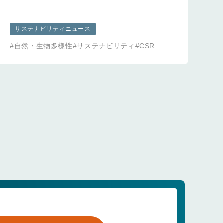
サステナビリティニュース
#自然・生物多様性
#サステナビリティ
#CSR
#