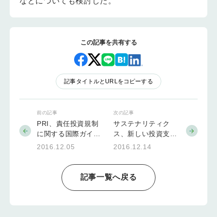
などについても検討した。
この記事を共有する
記事タイトルとURLをコピーする
前の記事
次の記事
PRI、責任投資規制
サステナリティク
に関する国際ガイド
ス、新しい投資支援
を発表
ツールの「ESGシグ
2016.12.05
2016.12.14
ナルズ」を発表
記事一覧へ戻る