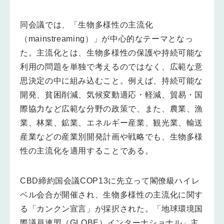
同会議では、「生物多様性の主流化
（mainstreaming）」が中心的なテーマとなっ
た。主流化とは、生物多様性の保護や持続可能な
利用の問題を単独で考えるのではなく、広範な意
思決定の中に組み込むこと。例えば、持続可能な
開発、貧困削減、気候変動適応・軽減、貿易・国
際協力など広範な分野の政策で、また、農業、漁
業、林業、鉱業、エネルギー産業、観光業、輸送
産業などの産業別開発計画や戦略でも、生物多様
性の主流化を適用することである。
CBD締約国会議COP13に先立って閣僚級ハイレ
ベル会合が開催され、生物多様性の主流化に関す
る「カンクン宣言」が採択された。「地球環境国
際議員連盟（GLOBE）インターナショナル」主