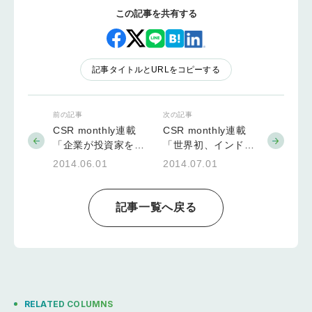
この記事を共有する
記事タイトルとURLをコピーする
前の記事
次の記事
CSR monthly連載
CSR monthly連載
「企業が投資家を選
「世界初、インドの
別する時代における
CSR法規制」
2014.06.01
2014.07.01
ESG 投資」
記事一覧へ戻る
RELATED COLUMNS