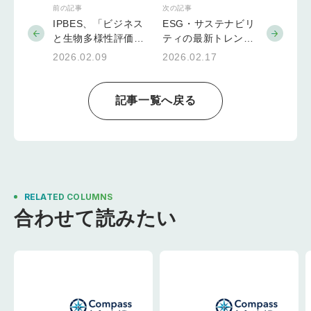
前の記事
次の記事
IPBES、「ビジネス
ESG・サステナビリ
と生物多様性評価報
ティの最新トレン
告書」を発表 100
ド：グリーンウォッ
2026.02.09
2026.02.17
超の具体策を提示
シュ対策、トランジ
ション戦略と投資、
そして投資家が見て
記事一覧へ戻る
いる「本気のマテリ
アリティ」とは
RELATED COLUMNS
合わせて読みたい