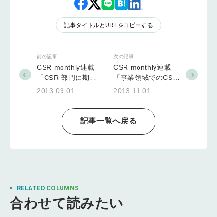
記事タイトルとURLをコピーする
前の記事
次の記事
CSR monthly連載
CSR monthly連載
「CSR 部門に期待
「事業領域でのCSV
される本来のミッシ
の活用」
2013.09.01
2013.11.01
ョン」
記事一覧へ戻る
RELATED COLUMNS
合わせて読みたい