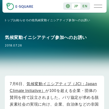
JP
EN
トップ
お知らせ
その他
気候変動イニシアティブ参加へのお誘い
気候変動イニシアティブ参加へのお誘い
2018.07.26
7月6日、
気候変動イニシアティブ（JCI：Japan
Climate Initiative）
が100を超える企業・団体の
賛同を得て設立されました。パリ協定が求める脱
炭素社会の実現に向け、企業、自治体などの非国