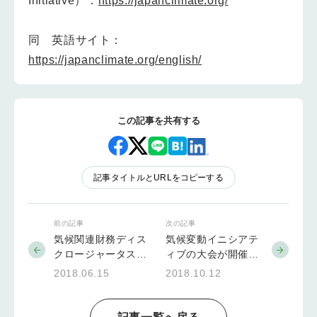
Initiative）：
https://japanclimate.org/
同 英語サイト：
https://japanclimate.org/english/
この記事を共有する
記事タイトルとURLをコピーする
前の記事
次の記事
気候関連財務ディス
気候変動イニシアテ
クロージャータスク
ィブの大会が開催さ
フォース（TCFD）
れました
2018.06.15
2018.10.12
最終提言への支持企
業の募集