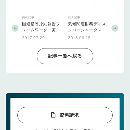
前の記事
次の記事
国連指導原則報告フ
気候関連財務ディス
レームワーク 実施
クロージャータスク
要領日本語版の公表
フォース（TCFD）
2017.07.20
2018.06.15
最終提言への支持企
業の募集
記事一覧へ戻る
資料請求