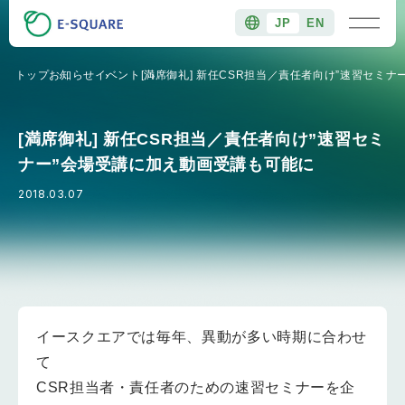
JP
EN
トップ
お知らせ
イベント
[満席御礼] 新任CSR担当／責任者向け”速習セミ
[満席御礼] 新任CSR担当／責任者向け”速習セミ
ナー”会場受講に加え動画受講も可能に
2018.03.07
イースクエアでは毎年、異動が多い時期に合わせ
て
CSR担当者・責任者のための速習セミナーを企