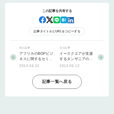
この記事を共有する
記事タイトルとURLをコピーする
前の記事
次の記事
アフリカのBOPビジ
イースクエアが支援
ネスに関するセミナ
するタンザニアの干
ーを開催
しいもプロジェクト
2013.04.22
2013.06.12
が6月18日放映予定
のTV東京「ガイアの
夜明け」で特集され
記事一覧へ戻る
ます