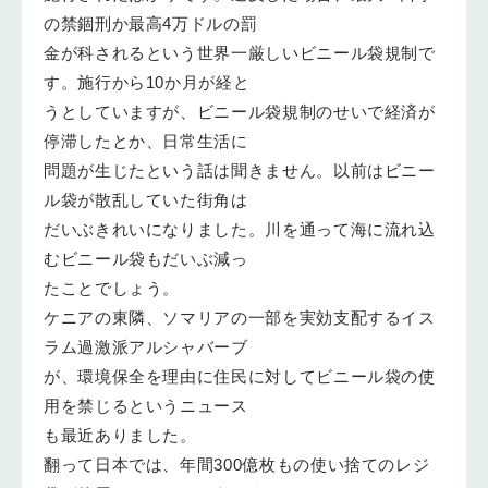
の禁錮刑か最高4万ドルの罰
金が科されるという世界一厳しいビニール袋規制で
す。施行から10か月が経と
うとしていますが、ビニール袋規制のせいで経済が
停滞したとか、日常生活に
問題が生じたという話は聞きません。以前はビニー
ル袋が散乱していた街角は
だいぶきれいになりました。川を通って海に流れ込
むビニール袋もだいぶ減っ
たことでしょう。
ケニアの東隣、ソマリアの一部を実効支配するイス
ラム過激派アルシャバーブ
が、環境保全を理由に住民に対してビニール袋の使
用を禁じるというニュース
も最近ありました。
翻って日本では、年間300億枚もの使い捨てのレジ