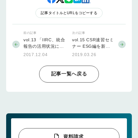
記事タイトルとURLをコピーする
前の記事
次の記事
vol.13 「IIRC、統合
vol.15 CSR速習セミ
報告の活用状況に関
ナー ESG編を新規
する調査結果を発
開講/ イースクエア
2017.12.04
2019.03.26
表」など（2017年
とソコテックが業務
12月4日）
提携（2019年3月26
日）
記事一覧へ戻る
資料請求