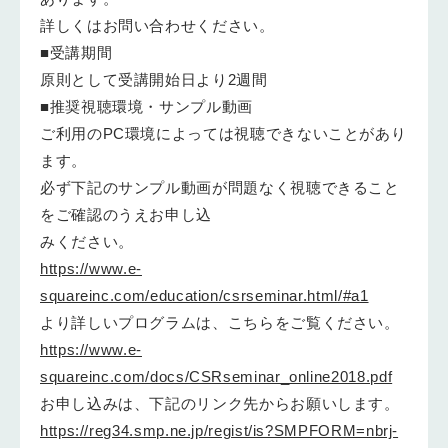
詳しくはお問い合わせください。
■受講期間
原則として受講開始日より2週間
■推奨視聴環境・サンプル動画
ご利用のPC環境によっては視聴できないことがあり
ます。
必ず下記のサンプル動画が問題なく視聴できること
をご確認のうえお申し込
みください。
https://www.e-
squareinc.com/education/csrseminar.html/#a1
より詳しいプログラムは、こちらをご覧ください。
https://www.e-
squareinc.com/docs/CSRseminar_online2018.pdf
お申し込みは、下記のリンク先からお願いします。
https://reg34.smp.ne.jp/regist/is?SMPFORM=nbrj-