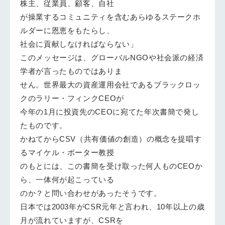
株主、従業員、顧客、自社
が操業するコミュニティを含むあらゆるステークホ
ルダーに恩恵をもたらし、
社会に貢献しなければならない」
このメッセージは、グローバルNGOや社会派の経済
学者が言ったものではありま
せん。世界最大の資産運用会社であるブラックロッ
クのラリー・フィンクCEOが
今年の1月に投資先のCEOに宛てた年次書簡で発し
たものです。
かねてからCSV（共有価値の創造）の概念を提唱す
るマイケル・ポーター教授
のもとには、この書簡を受け取った何人ものCEOか
ら、一体何が起こっている
のか？と問い合わせがあったそうです。
日本では2003年がCSR元年と言われ、10年以上の歳
月が流れていますが、CSRを