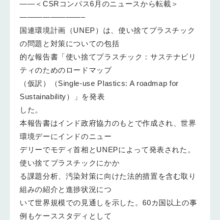
——＜CSRコンパス6月のニュースから転載＞
————————–
国連環境計画（UNEP）は、使い捨てプラスチック
の問題と対策についての包括
的な報告書「使い捨てプラスチック：サステナビリ
ティのためのロードマップ
（仮訳）（Single-use Plastics: A roadmap for
Sustainability）」を発表
した。
本報告書はインド政府協力のもとで作成され、世界
環境デーにインドのニュー
デリーでモディ首相とUNEPによって発表された。
使い捨てプラスチックにかか
る課題分析、汚染対策に向けた法的措置を含む取り
組みの紹介と進捗状況につ
いて世界規模での見通しを示した。60カ国以上の事
例もケーススタディとして